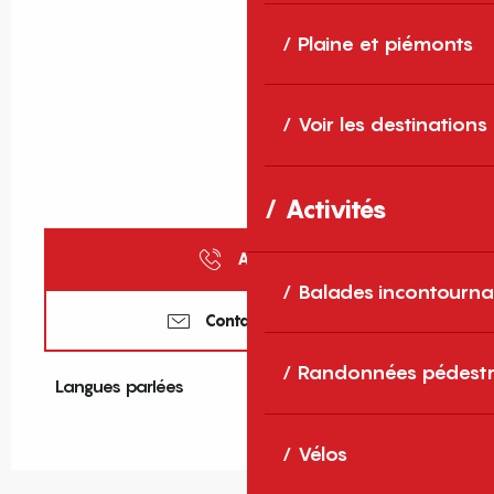
Plaine et piémonts
Voir les destinations
Activités
Appeler
Balades incontourna
Contactez-nous
Randonnées pédestr
Langues parlées
Langues parlées
Vélos