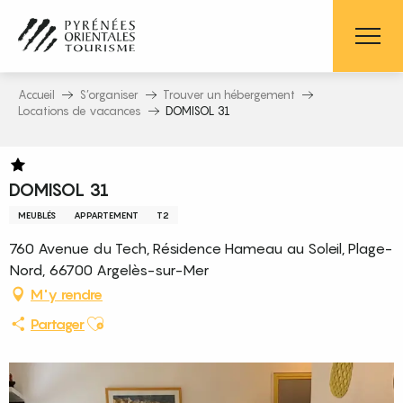
Aller
au
contenu
principal
Accueil
S’organiser
Trouver un hébergement
Locations de vacances
DOMISOL 31
DOMISOL 31
MEUBLÉS
APPARTEMENT
T2
760 Avenue du Tech, Résidence Hameau au Soleil, Plage-
Nord, 66700 Argelès-sur-Mer
M'y rendre
Ajouter aux favoris
Partager