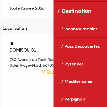
Toute l'année 2026
Destination
Localisation
Incontournables
Pass Découvertes
DOMISOL 31
760 Avenue du Tech, Résidence Hameau au
Pyrénées
Soleil, Plage-Nord, 66700 Argelès-sur-Mer
M'y rendre
Méditerranée
Perpignan