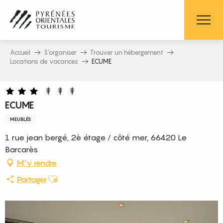
Aller
au
contenu
principal
Accueil
S’organiser
Trouver un hébergement
Locations de vacances
ECUME
ECUME
MEUBLÉS
1 rue jean bergé, 2è étage / côté mer, 66420 Le
Barcarès
M'y rendre
Ajouter aux favoris
Partager