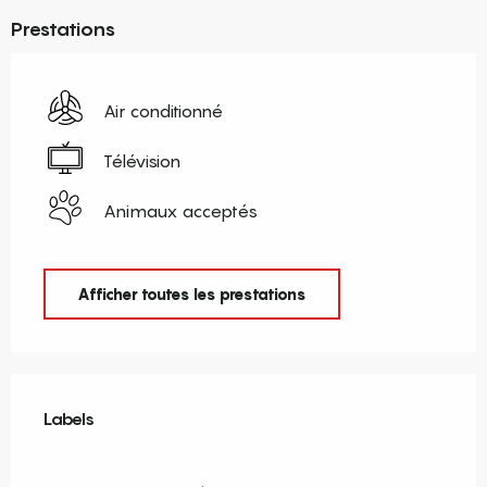
Prestations
Air conditionné
Télévision
Animaux acceptés
Afficher toutes les prestations
Offres de prestations
Labels
Labels