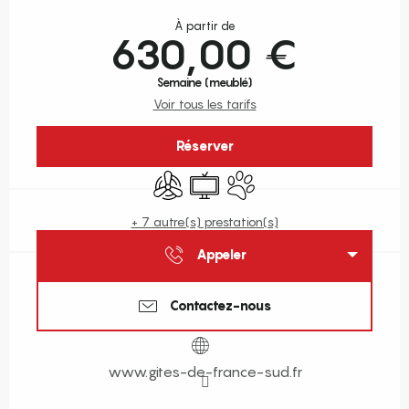
Ouverture et coordonnées
À partir de
630,00 €
Semaine (meublé)
Voir tous les tarifs
Réserver
Air conditionné
Télévision
Animaux acceptés
+ 7 autre(s) prestation(s)
Appeler
Contactez-nous
www.gites-de-france-sud.fr