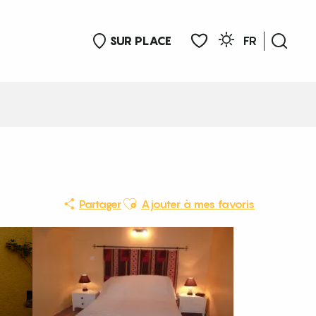
SUR PLACE
FR
Rech
Voir les favoris
Ajouter aux favoris
Partager
Ajouter à mes favoris