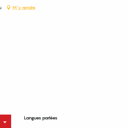
u
M'y rendre
Langues parlées
Langues parlées