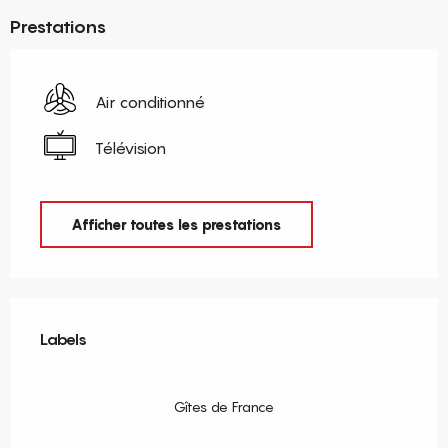
Prestations
Air conditionné
Télévision
Afficher toutes les prestations
Offres de prestations
Labels
Labels
Gîtes de France