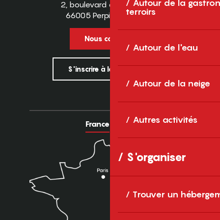
Autour de la gastron
2, boulevard des Pyrénées
terroirs
66005 Perpignan Cedex
Nous contacter
Autour de l'eau
S'inscrire à la newsletter
Autour de la neige
Autres activités
France
Europe
S'organiser
Trouver un héberge