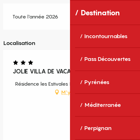
Destination
Toute l'année 2026
Incontournables
Localisation
Pass Découvertes
JOLIE VILLA DE VACANCES CLIMATISÉE T3
Pyrénées
Résidence les Estivales IV, 66750 Saint-Cyprien
M'y rendre
Méditerranée
Perpignan