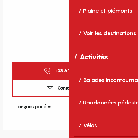
Plaine et piémonts
Voir les destinations
Activités
+33 6 74 81 03
▒▒
Balades incontourna
Contactez-nous
Randonnées pédestr
Langues parlées
Langues parlées
Vélos