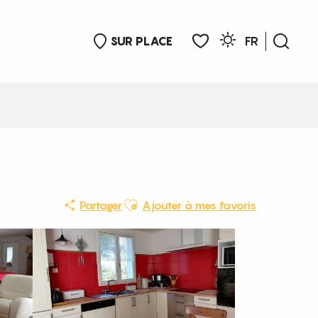
SUR PLACE
FR
Rech
Voir les favoris
Ajouter aux favoris
Partager
Ajouter à mes favoris