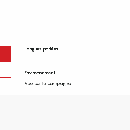
Langues parlées
Langues parlées
Environnement
Environnement
Vue sur la campagne