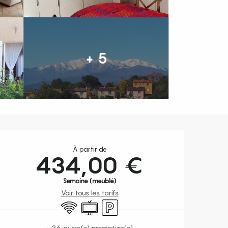
+ 5
Ouverture et coordonnées
À partir de
434,00 €
Semaine (meublé)
Voir tous les tarifs
WiFi
Télévision
Parking
+ 36 autre(s) prestation(s)