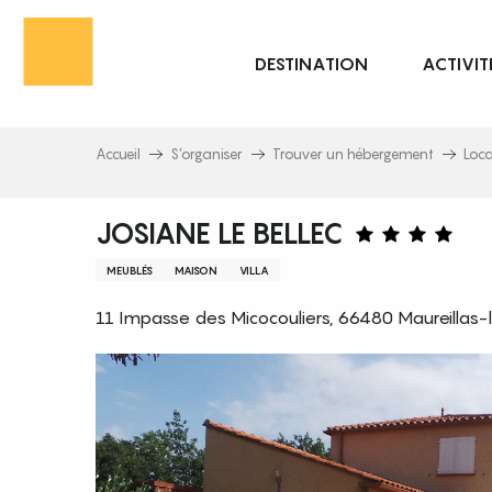
Aller
au
DESTINATION
ACTIVIT
contenu
principal
Accueil
S’organiser
Trouver un hébergement
Loc
JOSIANE LE BELLEC
MEUBLÉS
MAISON
VILLA
11 Impasse des Micocouliers, 66480 Maureillas-l