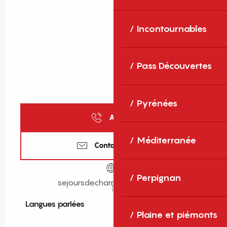
Incontournables
Pass Découvertes
Pyrénées
Appeler
Méditerranée
Contactez-nous
Perpignan
sejoursdecharme.wixsite.com
Langues parlées
Langues parlées
Plaine et piémonts