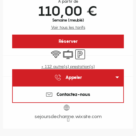
À partir de
110,00 €
Semaine (meublé)
Voir tous les tarifs
Réserver
WiFi
Télévision
Parking
+ 112 autre(s) prestation(s)
Appeler
Contactez-nous
sejoursdecharme.wixsite.com