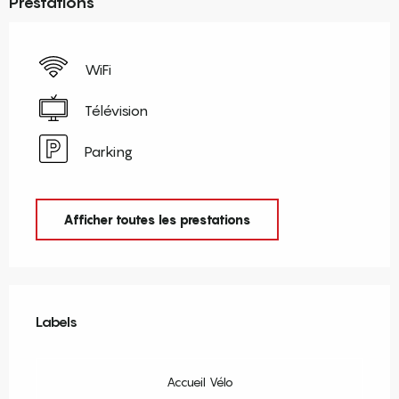
Prestations
WiFi
Télévision
Parking
Afficher toutes les prestations
Offres de prestations
Labels
Labels
Accueil Vélo