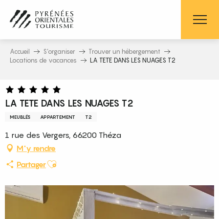
Aller
au
contenu
principal
Accueil
S’organiser
Trouver un hébergement
Locations de vacances
LA TETE DANS LES NUAGES T2
LA TETE DANS LES NUAGES T2
MEUBLÉS
APPARTEMENT
T2
1 rue des Vergers, 66200 Théza
M'y rendre
Ajouter aux favoris
Partager