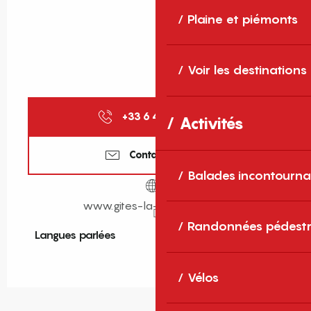
Plaine et piémonts
Voir les destinations
+33 6 40 35 37
▒▒
Activités
Contactez-nous
Balades incontourna
www.gites-la-catalane.com
Randonnées pédestr
Langues parlées
Langues parlées
Vélos