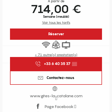
À partir de
714,00 €
Semaine (meublé)
Voir tous les tarifs
Réserver
WiFi
Air conditionné
Télévision
+ 71 autre(s) prestation(s)
+33 6 40 35 37
▒▒
Contactez-nous
www.gites-la-catalane.com
Page Facebook