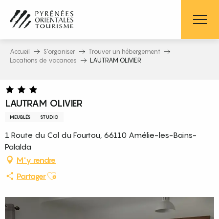
Aller
au
contenu
principal
Accueil
S’organiser
Trouver un hébergement
Locations de vacances
LAUTRAM OLIVIER
LAUTRAM OLIVIER
MEUBLÉS
STUDIO
1 Route du Col du Fourtou, 66110 Amélie-les-Bains-
Palalda
M'y rendre
Ajouter aux favoris
Partager