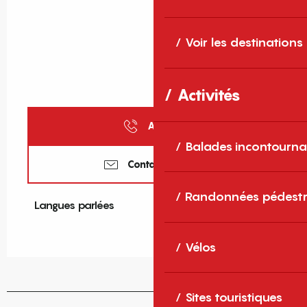
Voir les destinations
Activités
Appeler
Balades incontourna
Contactez-nous
Randonnées pédestr
Langues parlées
Langues parlées
Vélos
Sites touristiques