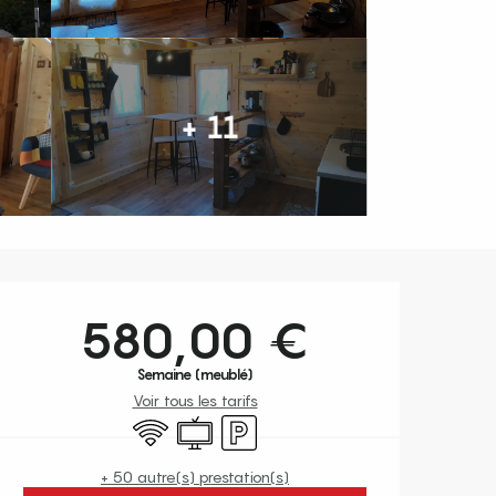
+ 11
Ouverture et coordonnées
580,00 €
Semaine (meublé)
Voir tous les tarifs
WiFi
Télévision
Parking
+ 50 autre(s) prestation(s)