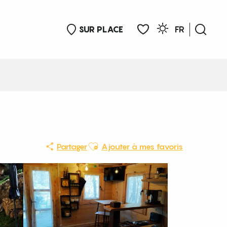
SUR PLACE
FR
Rech
Voir les favoris
Ajouter aux favoris
Partager
Ajouter à mes favoris