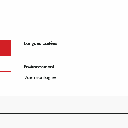
Langues parlées
Langues parlées
Environnement
Environnement
Vue montagne