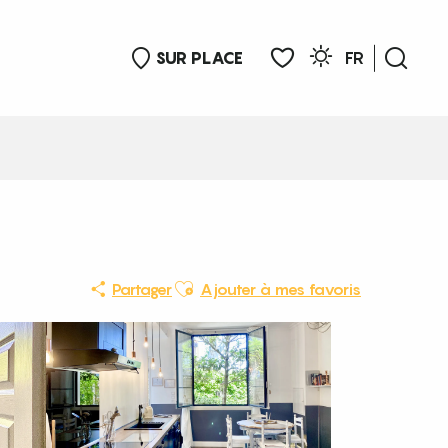
SUR PLACE
FR
Rech
Voir les favoris
Ajouter aux favoris
Partager
Ajouter à mes favoris