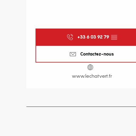
+33 6 03 92 79
▒▒
Contactez-nous
www.lechatvert.fr