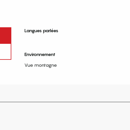
Langues parlées
Langues parlées
Environnement
Environnement
Vue montagne