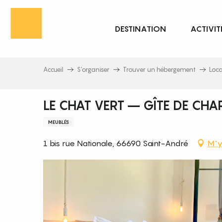
Aller
au
DESTINATION
ACTIVIT
contenu
principal
Accueil
S’organiser
Trouver un hébergement
Loc
LE CHAT VERT – GÎTE DE CH
MEUBLÉS
1 bis rue Nationale, 66690 Saint-André
M'y