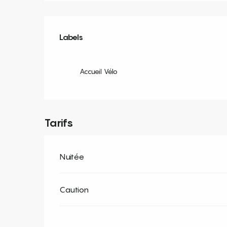
Offres de prestation
Labels
Labels
Accueil Vélo
Tarifs
Nuitée
Caution