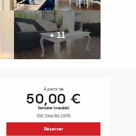
+ 11
Ouverture et coordonnées
À partir de
50,00 €
Semaine (meublé)
Voir tous les tarifs
Réserver