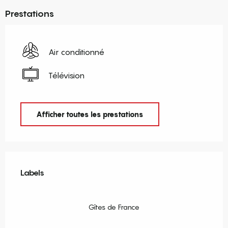
Prestations
Air conditionné
Télévision
Afficher toutes les prestations
Offres de prestations
Labels
Labels
Gîtes de France