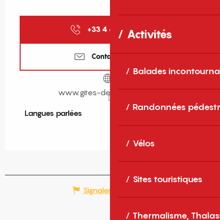
+33 4 68 11 40
▒▒
Activités
Contactez-nous
Balades incontourna
www.gites-de-france-sud.fr
Randonnées pédestr
Langues parlées
Langues parlées
Vélos
Sites touristiques
Signaler une erreur
Thermalisme, Thalas