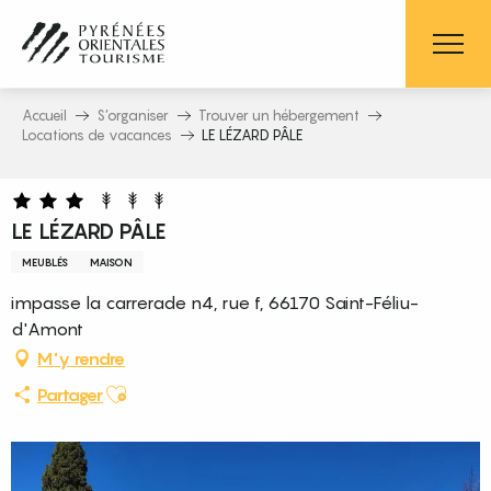
Aller
au
contenu
principal
Accueil
S’organiser
Trouver un hébergement
Locations de vacances
LE LÉZARD PÂLE
LE LÉZARD PÂLE
MEUBLÉS
MAISON
impasse la carrerade n4, rue f, 66170 Saint-Féliu-
d'Amont
M'y rendre
Ajouter aux favoris
Partager