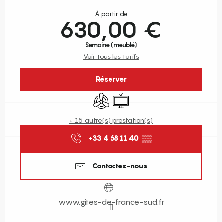
Ouverture et coordonnées
À partir de
630,00 €
Semaine (meublé)
Voir tous les tarifs
Réserver
Air conditionné
Télévision
+ 15 autre(s) prestation(s)
+33 4 68 11 40
▒▒
Contactez-nous
www.gites-de-france-sud.fr