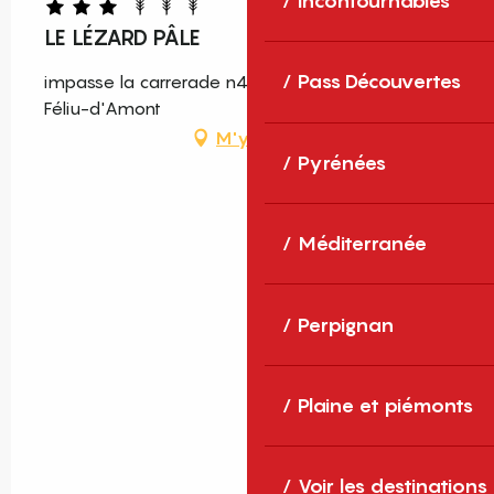
Incontournables
LE LÉZARD PÂLE
Pass Découvertes
impasse la carrerade n4, rue f, 66170 Saint-
Féliu-d'Amont
M'y rendre
Pyrénées
Méditerranée
Perpignan
Plaine et piémonts
Voir les destinations