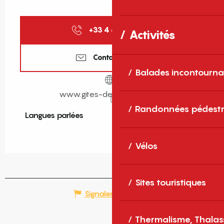
+33 4 68 11 40
▒▒
Activités
Contactez-nous
Balades incontourna
www.gites-de-france-sud.fr
Randonnées pédestr
Langues parlées
Langues parlées
Vélos
Sites touristiques
Signaler une erreur
Thermalisme, Thalas