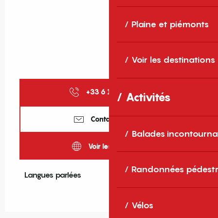
Plaine et piémonts
Voir les destinations
+33 6 17 44 26
▒▒
Activités
Contactez-nous
Balades incontourna
Voir les sites web
Randonnées pédestr
Langues parlées
Langues parlées
Vélos