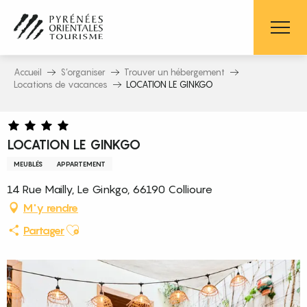
Aller
au
contenu
principal
Accueil
S’organiser
Trouver un hébergement
Locations de vacances
LOCATION LE GINKGO
LOCATION LE GINKGO
MEUBLÉS
APPARTEMENT
14 Rue Mailly, Le Ginkgo, 66190 Collioure
M'y rendre
Ajouter aux favoris
Partager