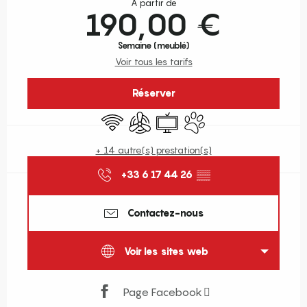
À partir de
190,00 €
Semaine (meublé)
Voir tous les tarifs
Réserver
WiFi
Air conditionné
Télévision
Animaux acceptés
+ 14 autre(s) prestation(s)
+33 6 17 44 26
▒▒
Contactez-nous
Voir les sites web
Page Facebook