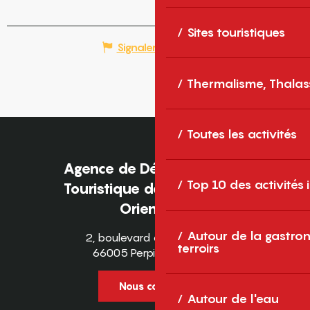
Sites touristiques
Signaler une erreur
Thermalisme, Thalas
Toutes les activités
Agence de Développement
Top 10 des activités
Touristique des Pyrénées-
Orientales
Autour de la gastron
2, boulevard des Pyrénées
terroirs
66005 Perpignan Cedex
Nous contacter
Autour de l'eau