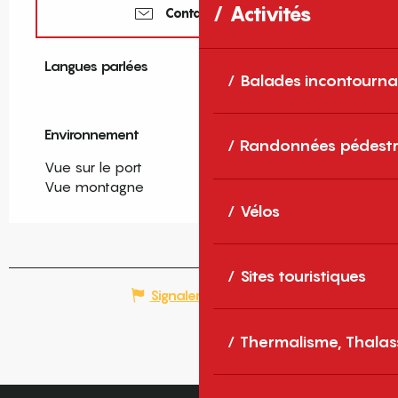
Activités
Contactez-nous
Langues parlées
Langues parlées
Balades incontourna
Environnement
Environnement
Randonnées pédestr
Vue sur le port
Vue montagne
Vélos
Sites touristiques
Signaler une erreur
Thermalisme, Thalas