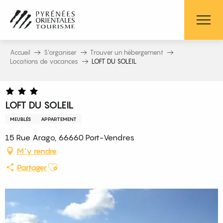
Aller
au
contenu
principal
Accueil
S’organiser
Trouver un hébergement
Locations de vacances
LOFT DU SOLEIL
LOFT DU SOLEIL
MEUBLÉS
APPARTEMENT
15 Rue Arago, 66660 Port-Vendres
M'y rendre
Ajouter aux favoris
Partager