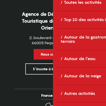
Toutes les activités
Agence de Développement
Top 10 des activités
Touristique des Pyrénées-
Orientales
Autour de la gastron
2, boulevard des Pyrénées
terroirs
66005 Perpignan Cedex
Nous contacter
Autour de l'eau
S'inscrire à la newsletter
Autour de la neige
Autres activités
France
Europe