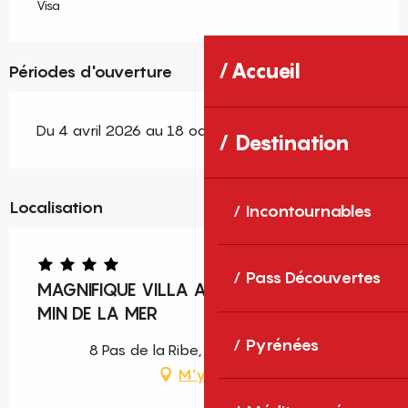
Visa
Accueil
Périodes d'ouverture
Du 4 avril 2026 au 18 octobre 2026
Destination
Localisation
Incontournables
Pass Découvertes
MAGNIFIQUE VILLA AVEC PISCINE A 30
MIN DE LA MER
Pyrénées
8 Pas de la Ribe, 66450 Pollestres
M'y rendre