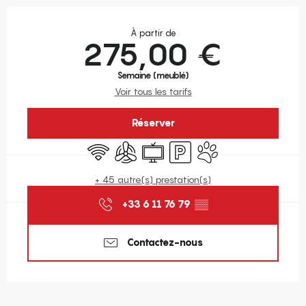
Ouverture et coordonnées
À partir de
275,00 €
Semaine (meublé)
Voir tous les tarifs
Réserver
WiFi
Air conditionné
Télévision
Parking
Animaux acceptés
+ 45 autre(s) prestation(s)
+33 6 11 76 79
▒▒
Contactez-nous