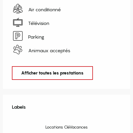
Air conditionné
Télévision
Parking
Animaux acceptés
Afficher toutes les prestations
Offres de prestations
Labels
Labels
Locations CléVacances