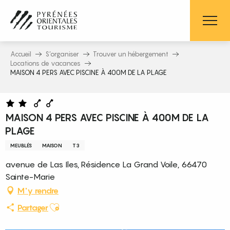
Aller
au
contenu
principal
Accueil
S’organiser
Trouver un hébergement
Locations de vacances
MAISON 4 PERS AVEC PISCINE À 400M DE LA PLAGE
MAISON 4 PERS AVEC PISCINE À 400M DE LA
PLAGE
MEUBLÉS
MAISON
T3
avenue de Las Iles, Résidence La Grand Voile, 66470
Sainte-Marie
M'y rendre
Ajouter aux favoris
Partager