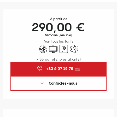
Ouverture et coordonnées
À partir de
290,00 €
Semaine (meublé)
Voir tous les tarifs
Air conditionné
Télévision
Parking
Animaux acceptés
+ 33 autre(s) prestation(s)
+33 6 07 15 75
▒▒
Contactez-nous
Description