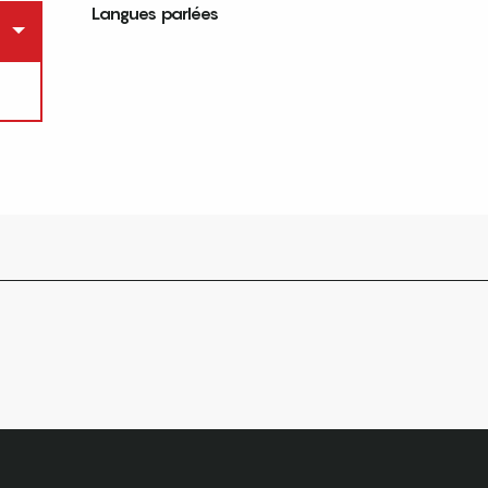
Langues parlées
Langues parlées