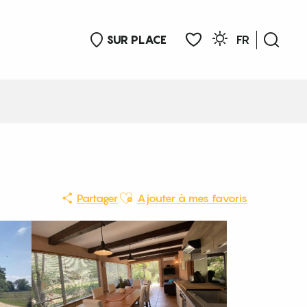
SUR PLACE
FR
Rech
Voir les favoris
Ajouter aux favoris
Partager
Ajouter à mes favoris