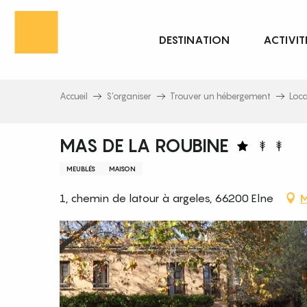
Aller
au
DESTINATION
ACTIVIT
contenu
principal
Accueil
S’organiser
Trouver un hébergement
Loc
MAS DE LA ROUBINE
MEUBLÉS
MAISON
1, chemin de latour à argeles, 66200 Elne
M