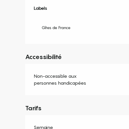
Offres de prestation
Labels
Labels
Gîtes de France
Accessibilité
Non-accessible aux
personnes handicapées
Tarifs
Semaine