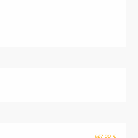
s
867,00 €