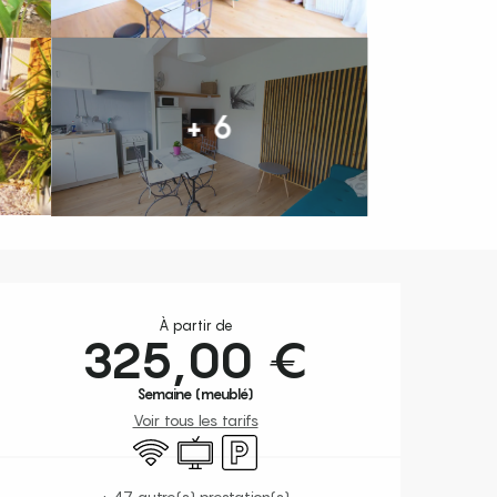
+ 6
Ouverture et coordonnées
À partir de
325,00 €
Semaine (meublé)
Voir tous les tarifs
WiFi
Télévision
Parking
+ 47 autre(s) prestation(s)