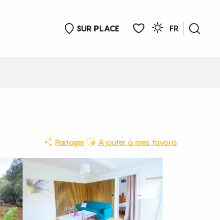
SUR PLACE
FR
Rech
Voir les favoris
Ajouter aux favoris
Partager
Ajouter à mes favoris