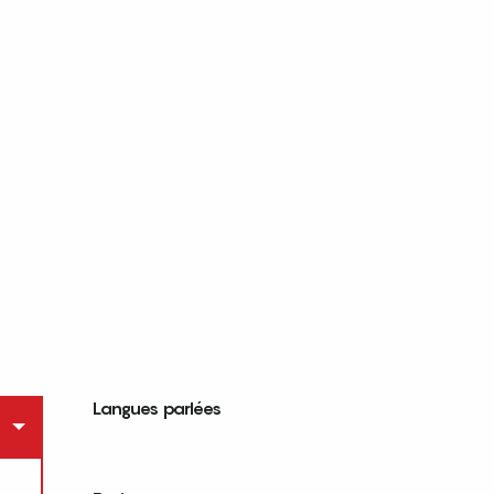
Langues parlées
Langues parlées