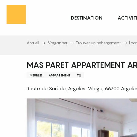
Aller
au
DESTINATION
ACTIVIT
contenu
principal
Accueil
S’organiser
Trouver un hébergement
Loc
MAS PARET APPARTEMENT AR
MEUBLÉS
APPARTEMENT
T2
Route de Sorède, Argelès-Village, 66700 Argel