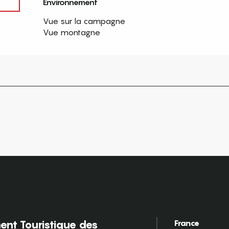
Environnement
Environnement
Vue sur la campagne
Vue montagne
France
nt Touristique des