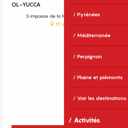
OL-YUCCA
Pyrénées
3 impasse de la Mer, 66200 Alénya
M'y rendre
Méditerranée
Perpignan
Plaine et piémonts
Voir les destinations
Activités