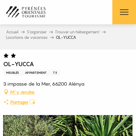
Aller
au
contenu
principal
Accueil
S’organiser
Trouver un hébergement
Locations de vacances
OL-YUCCA
OL-YUCCA
MEUBLÉS
APPARTEMENT
T3
3 impasse de la Mer, 66200 Alénya
M'y rendre
Ajouter aux favoris
Partager