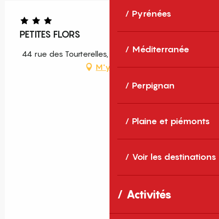
Pyrénées
PETITES FLORS
Méditerranée
44 rue des Tourterelles, 66700 Argelès-sur-Mer
M'y rendre
Perpignan
Plaine et piémonts
Voir les destinations
Activités