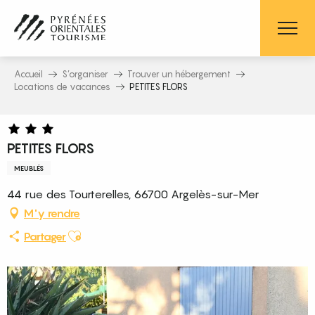
Aller
au
contenu
principal
Accueil
S’organiser
Trouver un hébergement
Locations de vacances
PETITES FLORS
PETITES FLORS
MEUBLÉS
44 rue des Tourterelles, 66700 Argelès-sur-Mer
M'y rendre
Ajouter aux favoris
Partager