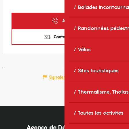
Balades incontourna
Appeler
Randonnées pédestr
Contactez-nous
Vélos
Sites touristiques
Signaler une erreur
Thermalisme, Thalas
Toutes les activités
Agence de Développement