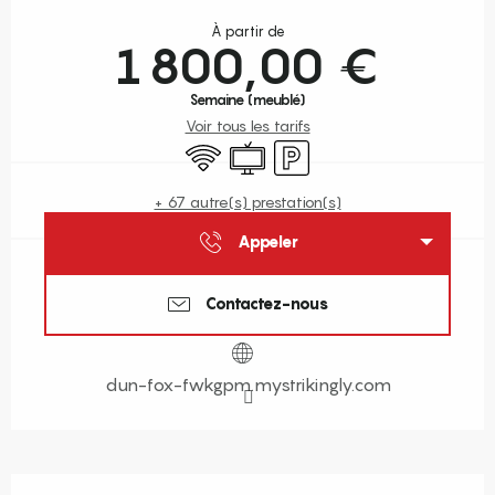
Ouverture et coordonnées
À partir de
1 800,00 €
Semaine (meublé)
Voir tous les tarifs
WiFi
Télévision
Parking
+ 67 autre(s) prestation(s)
Appeler
Contactez-nous
dun-fox-fwkgpm.mystrikingly.com
Description