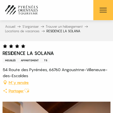
Aller
au
contenu
principal
Accueil
S’organiser
Trouver un hébergement
Locations de vacances
RESIDENCE LA SOLANA
RESIDENCE LA SOLANA
MEUBLÉS
APPARTEMENT
T5
54 Route des Pyrénées, 66760 Angoustrine-Villeneuve-
des-Escaldes
M'y rendre
Ajouter aux favoris
Partager