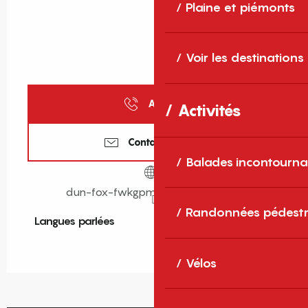
Plaine et piémonts
Voir les destinations
Appeler
Activités
Contactez-nous
Balades incontourna
dun-fox-fwkgpm.mystrikingly.com
Randonnées pédestr
Langues parlées
Langues parlées
Vélos