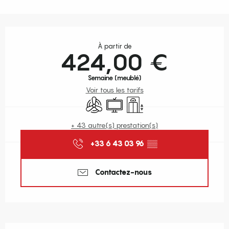
Ouverture et coordonnées
À partir de
424,00 €
Semaine (meublé)
Voir tous les tarifs
Air conditionné
Télévision
Ascenseur
+ 43 autre(s) prestation(s)
+33 6 43 03 96
▒▒
Contactez-nous