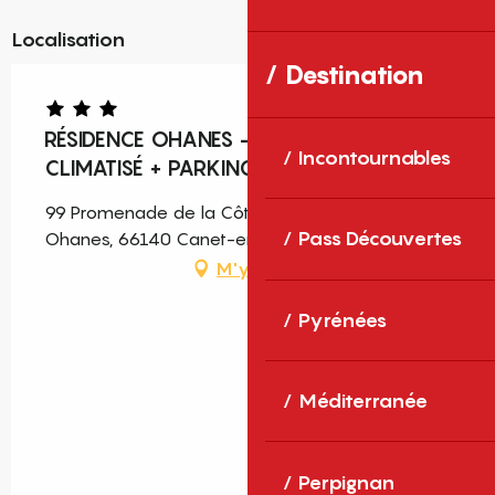
Localisation
Destination
RÉSIDENCE OHANES - T2 4 PERS.
Incontournables
CLIMATISÉ + PARKING/WIFI EN OPTION
99 Promenade de la Côte Vermeille, Résidence
Pass Découvertes
Ohanes, 66140 Canet-en-Roussillon
M'y rendre
Pyrénées
Méditerranée
Perpignan