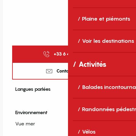
Plaine et piémonts
Voir les destinations
+33 6 43 03 96
▒▒
Activités
Contactez-nous
Balades incontourna
Langues parlées
Langues parlées
Randonnées pédestr
Environnement
Environnement
Vue mer
Vélos