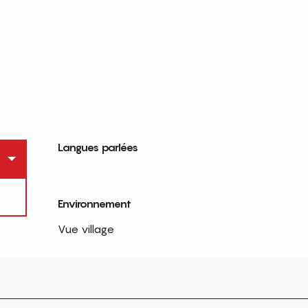
Langues parlées
Langues parlées
Environnement
Environnement
Vue village