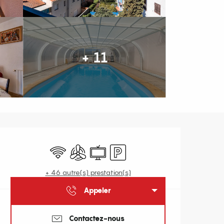
+ 11
Ouverture et coordonnées
WiFi
Air conditionné
Télévision
Parking
+ 46 autre(s) prestation(s)
Appeler
Contactez-nous