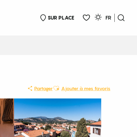
SUR PLACE
FR
Rech
Voir les favoris
Ajouter aux favoris
Partager
Ajouter à mes favoris