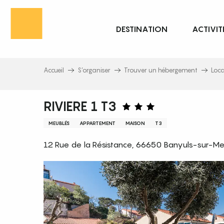
Aller
au
DESTINATION
ACTIVIT
contenu
principal
Accueil
S’organiser
Trouver un hébergement
Loc
RIVIERE 1 T3
MEUBLÉS
APPARTEMENT
MAISON
T3
12 Rue de la Résistance, 66650 Banyuls-sur-Me