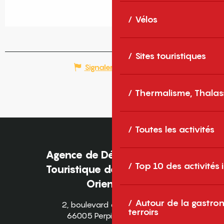
Vélos
Sites touristiques
Signaler une erreur
Thermalisme, Thalas
Toutes les activités
Agence de Développement
Top 10 des activités
Touristique des Pyrénées-
Orientales
Autour de la gastron
2, boulevard des Pyrénées
terroirs
66005 Perpignan Cedex