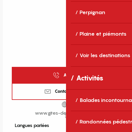
Perpignan
Plaine et piémonts
Voir les destinations
Appeler
Activités
Contactez-nous
Balades incontourna
www.gites-de-france-sud.fr
Randonnées pédestr
Langues parlées
Langues parlées