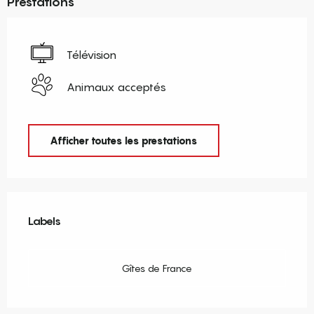
Prestations
Télévision
Animaux acceptés
Afficher toutes les prestations
Offres de prestations
Labels
Labels
Gîtes de France