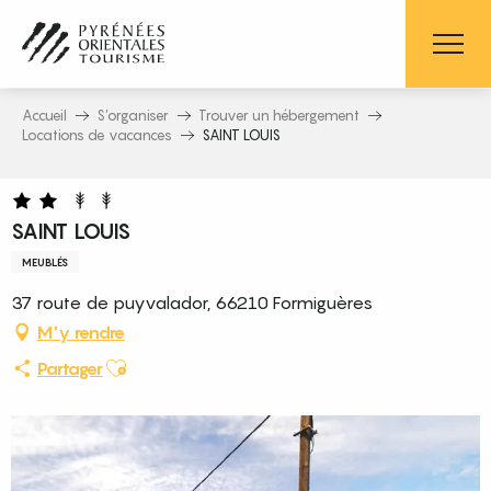
Aller
au
contenu
principal
Accueil
S’organiser
Trouver un hébergement
Locations de vacances
SAINT LOUIS
SAINT LOUIS
MEUBLÉS
37 route de puyvalador, 66210 Formiguères
M'y rendre
Ajouter aux favoris
Partager