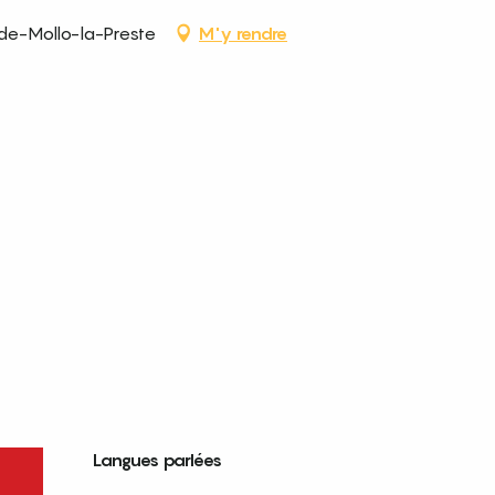
-de-Mollo-la-Preste
M'y rendre
Langues parlées
Langues parlées