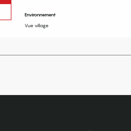
Environnement
Environnement
Vue village