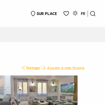
SUR PLACE
FR
Rech
Voir les favoris
Ajouter aux favoris
Partager
Ajouter à mes favoris