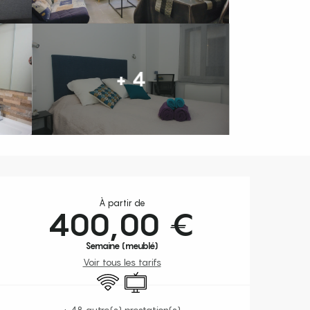
+ 4
Ouverture et coordonnées
À partir de
400,00 €
Semaine (meublé)
Voir tous les tarifs
WiFi
Télévision
+ 48 autre(s) prestation(s)