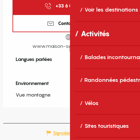
+33 6 07 57 28
▒▒
Voir les destinations
Contactez-nous
Activités
www.maison-serpolet-boulou.fr
Balades incontourna
Langues parlées
Langues parlées
Randonnées pédestr
Environnement
Environnement
Vue montagne
Vélos
Sites touristiques
Signaler une erreur