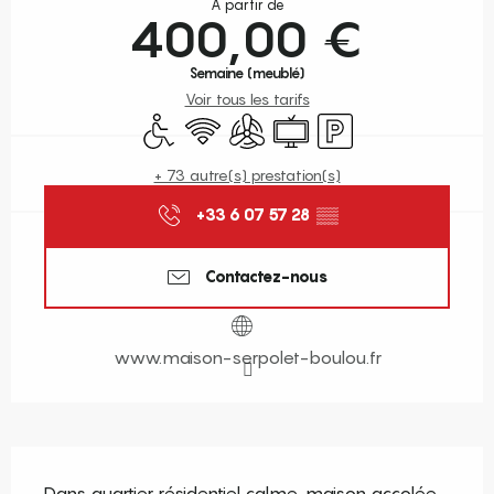
À partir de
400,00 €
Semaine (meublé)
Voir tous les tarifs
Accès handicapés
WiFi
Air conditionné
Télévision
Parking
+ 73 autre(s) prestation(s)
+33 6 07 57 28
▒▒
Contactez-nous
www.maison-serpolet-boulou.fr
Description
Dans quartier résidentiel calme, maison accolée 