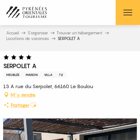
Aller
au
contenu
principal
Accueil
S’organiser
Trouver un hébergement
Locations de vacances
SERPOLET A
SERPOLET A
MEUBLÉS
MAISON
VILLA
T2
13 A rue du Serpolet, 66160 Le Boulou
M'y rendre
Ajouter aux favoris
Partager