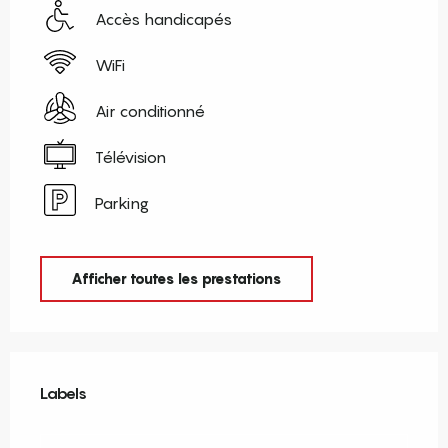
Accès handicapés
WiFi
Air conditionné
Télévision
Parking
Afficher toutes les prestations
Offres de prestations
Labels
Labels