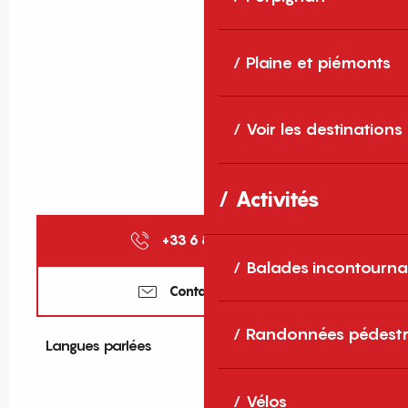
Plaine et piémonts
Voir les destinations
Activités
+33 6 86 94 15
▒▒
Balades incontourna
Contactez-nous
Randonnées pédestr
Langues parlées
Langues parlées
Vélos