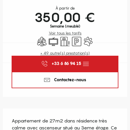
Ouverture et coordonnées
À partir de
350,00 €
Semaine (meublé)
Voir tous les tarifs
Air conditionné
Télévision
Ascenseur
Parking
Animaux acceptés
+ 49 autre(s) prestation(s)
+33 6 86 94 15
▒▒
Contactez-nous
Description
Appartement de 27m2 dans résidence très 
calme avec ascenseur situé au 3eme étage. Ce 