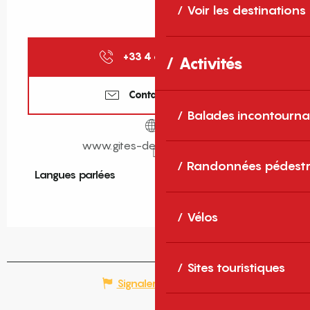
Voir les destinations
+33 4 68 11 40
▒▒
Activités
Contactez-nous
Balades incontourna
www.gites-de-france-sud.fr
Randonnées pédestr
Langues parlées
Langues parlées
Vélos
Sites touristiques
Signaler une erreur