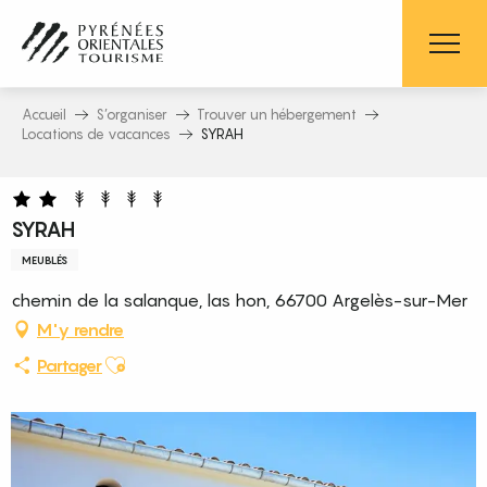
Aller
au
contenu
principal
Accueil
S’organiser
Trouver un hébergement
Locations de vacances
SYRAH
SYRAH
MEUBLÉS
chemin de la salanque, las hon, 66700 Argelès-sur-Mer
M'y rendre
Ajouter aux favoris
Partager