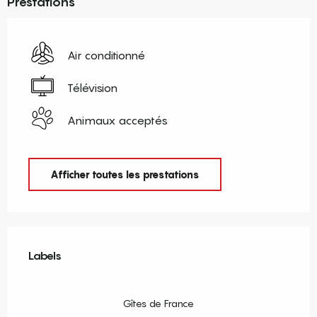
Prestations
Air conditionné
Télévision
Animaux acceptés
Afficher toutes les prestations
Offres de prestations
Labels
Labels
Gîtes de France