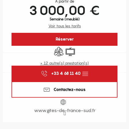
À partir de
3 000,00 €
Semaine (meublé)
Voir tous les tarifs
Réserver
Air conditionné
Télévision
+ 12 autre(s) prestation(s)
+33 4 68 11 40
▒▒
Contactez-nous
www.gites-de-france-sud.fr