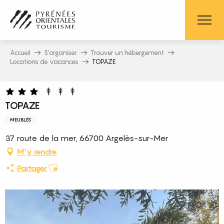
Aller
au
contenu
principal
Accueil
S’organiser
Trouver un hébergement
Locations de vacances
TOPAZE
TOPAZE
MEUBLÉS
37 route de la mer, 66700 Argelès-sur-Mer
M'y rendre
Ajouter aux favoris
Partager