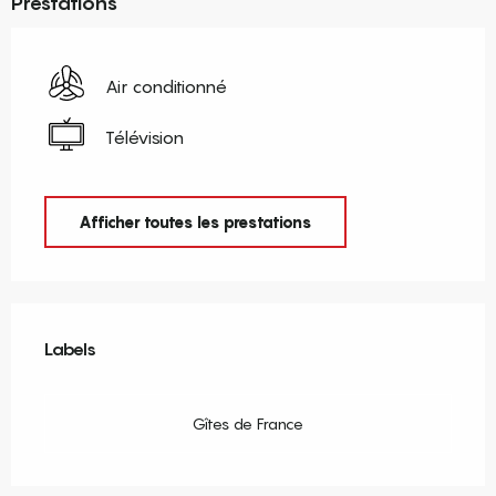
Prestations
Air conditionné
Télévision
Afficher toutes les prestations
Offres de prestations
Labels
Labels
Gîtes de France