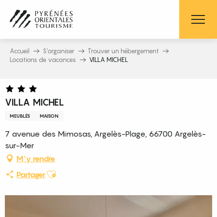
Aller
au
contenu
principal
Accueil
S’organiser
Trouver un hébergement
Locations de vacances
VILLA MICHEL
VILLA MICHEL
MEUBLÉS
MAISON
7 avenue des Mimosas, Argelès-Plage, 66700 Argelès-
sur-Mer
M'y rendre
Ajouter aux favoris
Partager