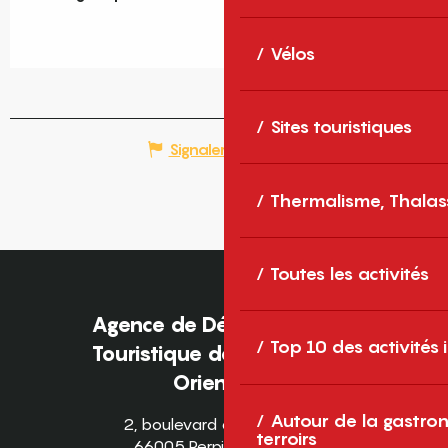
Vélos
Sites touristiques
Signaler une erreur
Thermalisme, Thalas
Toutes les activités
Agence de Développement
Top 10 des activités
Touristique des Pyrénées-
Orientales
Autour de la gastron
2, boulevard des Pyrénées
terroirs
66005 Perpignan Cedex