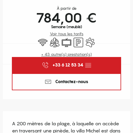
Ouverture et coordonnées
À partir de
784,00 €
Semaine (meublé)
Voir tous les tarifs
WiFi
Air conditionné
Télévision
Parking
Animaux acceptés
+ 43 autre(s) prestation(s)
+33 6 12 53 34
▒▒
Contactez-nous
Description
A 200 mètres de la plage, à laquelle on accède 
en traversant une pinède, la villa Michel est dans 