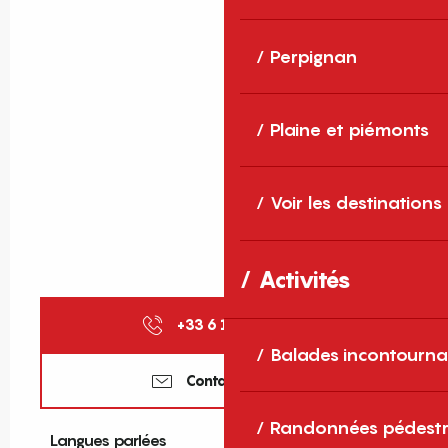
Perpignan
Plaine et piémonts
Voir les destinations
Activités
+33 6 12 53 34
▒▒
Balades incontourna
Contactez-nous
Randonnées pédestr
Langues parlées
Langues parlées