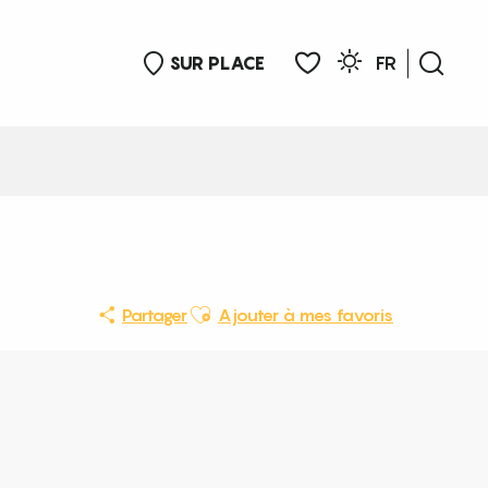
SUR PLACE
FR
Rech
Voir les favoris
Ajouter aux favoris
Partager
Ajouter à mes favoris