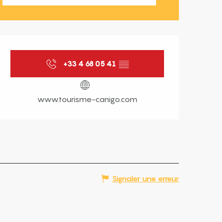
Ouverture et coordonnées
+33 4 68 05 41
▒▒
www.tourisme-canigo.com
Signaler une erreur