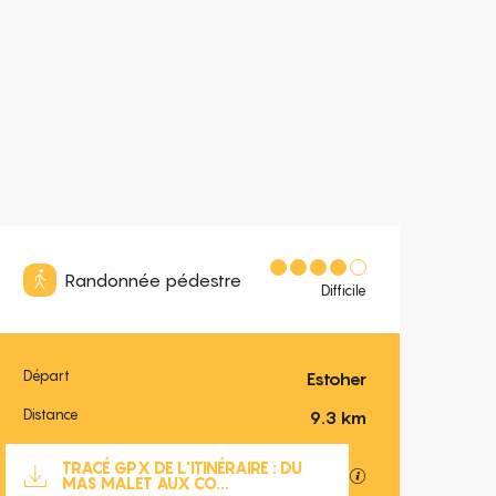
Randonnée pédestre
Difficile
Départ
Estoher
Informations pratiques
Distance
9.3 km
Documentation
TRACÉ GPX DE L'ITINÉRAIRE : DU
SECTIONS.TOURISM
MAS MALET AUX CO...