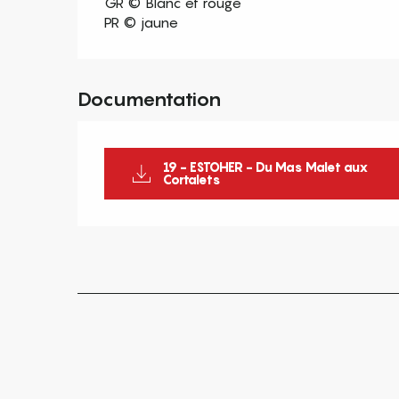
GR © Blanc et rouge
PR © jaune
Documentation
19 - ESTOHER - Du Mas Malet aux
Cortalets