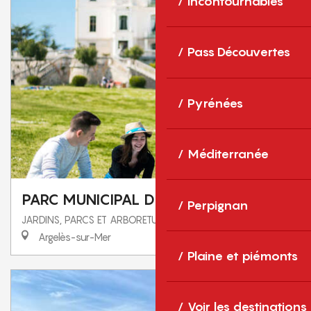
Incontournables
Pass Découvertes
Pyrénées
Méditerranée
PARC MUNICIPAL DE VALMY
Perpignan
JARDINS, PARCS ET ARBORETUMS
Argelès-sur-Mer
Plaine et piémonts
Voir les destinations