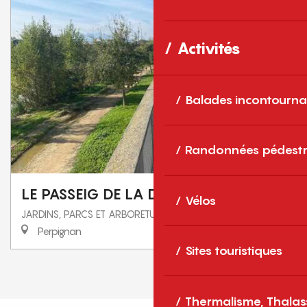
Activités
Balades incontourna
Randonnées pédestr
LE PASSEIG DE LA DIGUE D'ORRY
Vélos
JARDINS, PARCS ET ARBORETUMS
Perpignan
Sites touristiques
1
2
❯
❯❯
Thermalisme, Thalas