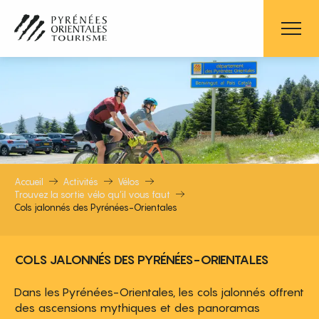
Aller
au
COLS JALONNÉS DES PYRÉNÉES-O
contenu
principal
Accueil
Activités
Vélos
Trouvez la sortie vélo qu’il vous faut
Cols jalonnés des Pyrénées-Orientales
COLS JALONNÉS DES PYRÉNÉES-ORIENTALES
Dans les Pyrénées-Orientales, les cols jalonnés offrent
des ascensions mythiques et des panoramas