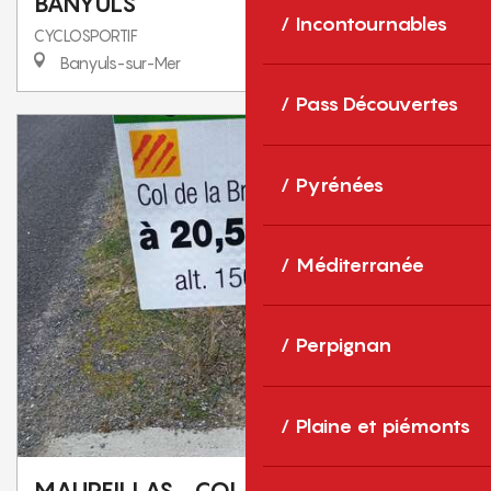
BANYULS
Incontournables
CYCLOSPORTIF
Banyuls-sur-Mer
Pass Découvertes
Pyrénées
Méditerranée
Perpignan
Plaine et piémonts
MAUREILLAS- COL DE LA BROUSSE