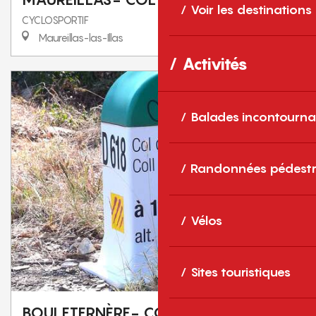
Voir les destinations
CYCLOSPORTIF
Maureillas-las-Illas
Activités
Balades incontourna
Randonnées pédestr
Vélos
Sites touristiques
BOULETERNÈRE- COL DU FOURTOU