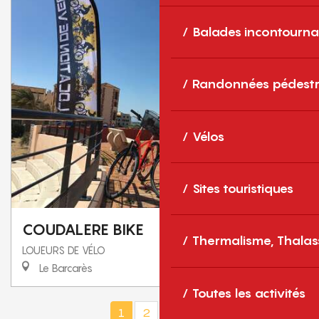
Balades incontourna
Randonnées pédestr
Vélos
Sites touristiques
COUDALERE BIKE
Thermalisme, Thalas
LOUEURS DE VÉLO
Le Barcarès
Toutes les activités
1
2
3
5+
7
❯
❯❯