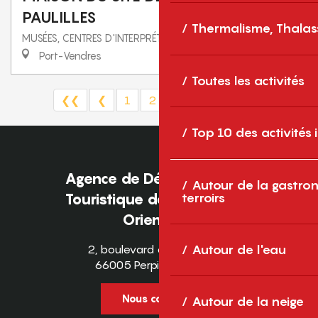
PAULILLES
Thermalisme, Thalas
MUSÉES, CENTRES D'INTERPRÉTATION ET COLLECTIONS
Port-Vendres
Toutes les activités
❮❮
❮
1
2
3
4
5
❯
❯❯
Top 10 des activités
Agence de Développement
Autour de la gastron
Touristique des Pyrénées-
terroirs
Orientales
2, boulevard des Pyrénées
Autour de l'eau
66005 Perpignan Cedex
Nous contacter
Autour de la neige