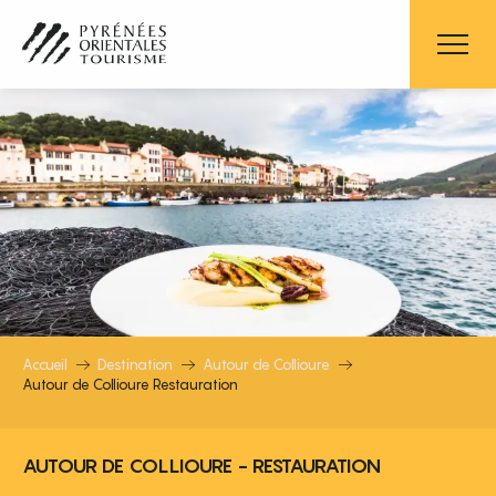
Aller
au
contenu
principal
AUTOUR DE COLLIOURE RESTAURA
Accueil
Destination
Autour de Collioure
Autour de Collioure Restauration
AUTOUR DE COLLIOURE - RESTAURATION