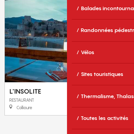
Balades incontourna
Randonnées pédestr
Vélos
Sites touristiques
L'INSOLITE
Thermalisme, Thalas
RESTAURANT
Collioure
Toutes les activités
1
2
❯
❯❯