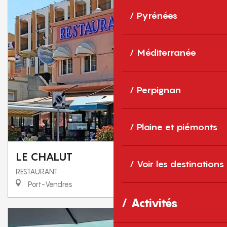
Pyrénées
Méditerranée
Perpignan
Plaine et piémonts
LE CHALUT
Voir les destinations
RESTAURANT
Port-Vendres
Activités