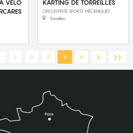
 A VELO
KARTING DE TORREILLES
ARCARES
CIRCUIT/PISTE SPORTS MÉCANIQUES
Torreilles
❮
1
2
3
4
5
❯
❯❯