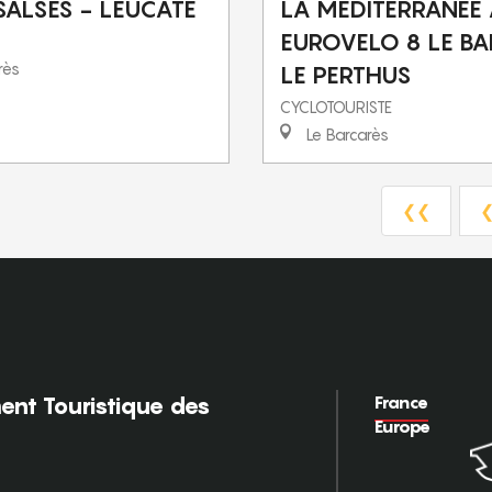
SALSES - LEUCATE
LA MEDITERRANEE
EUROVELO 8 LE B
rès
LE PERTHUS
CYCLOTOURISTE
Le Barcarès
❮❮
France
nt Touristique des
Europe