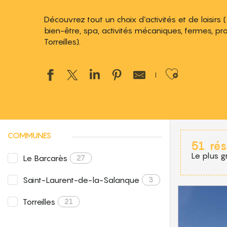
Découvrez tout un choix d’activités et de loisirs 
bien-être, spa, activités mécaniques, fermes, produ
Torreilles).
Ajouter
COMMUNES
51
rés
Le plus g
Le Barcarès
27
Saint-Laurent-de-la-Salanque
3
Torreilles
21