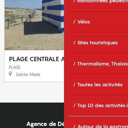
Randonnées pédestr
Vélos
Sites touristiques
PLAGE CENTRALE AGORA
Thermalisme, Thalas
PLAGE
Sainte-Marie
Toutes les activités
1
2
❯
❯❯
Top 10 des activités
Agence de Développement
Autour de la gastron