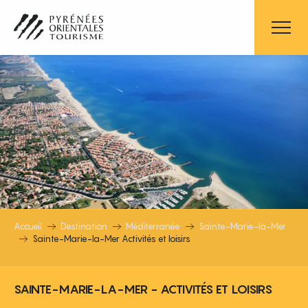
Aller
au
contenu
principal
SAINTE-MARIE-LA-MER ACTIVITÉS
Accueil
Destination
Méditerranée
Sainte-Marie-la-Mer
Sainte-Marie-la-Mer Activités et loisirs
SAINTE-MARIE-LA-MER - ACTIVITÉS ET LOISIRS