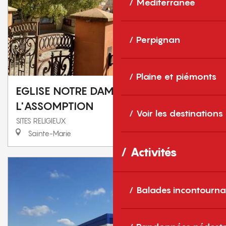
Méditerranée
Perpignan
Plaine et piémonts
EGLISE NOTRE DAME DE
L'ASSOMPTION
Voir les destinations
SITES RELIGIEUX
Sainte-Marie
Activités
Balades incontourna