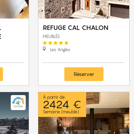
L
REFUGE CAL CHALON
E
MEUBLÉS
Les Angles
Réserver
À partir de
2424 €
Semaine (meublé)