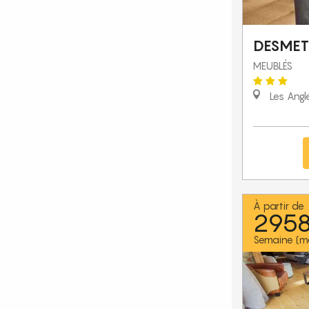
DESMET
MEUBLÉS
Les Angl
À partir de
295
Semaine (m