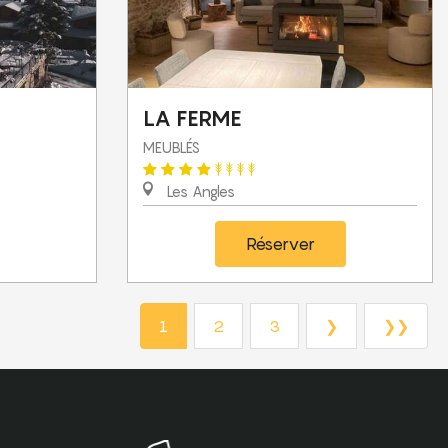
LA FERME
MEUBLÉS
Les Angles
Réserver
1
2
3
❯
❯❯