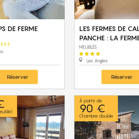
PS DE FERME
LES FERMES DE CA
PANCHE : LA FERM
MEUBLÉS
es
Les Angles
Réserver
Réserver
€
À partir de
90 €
eublé)
Chambre double