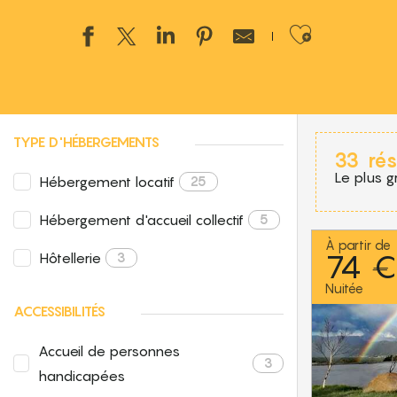
Ajouter
TYPE D'HÉBERGEMENTS
33
rés
Le plus g
Hébergement locatif
25
Hébergement d'accueil collectif
5
À partir de
74 
Hôtellerie
3
Nuitée
ACCESSIBILITÉS
Accueil de personnes
3
handicapées