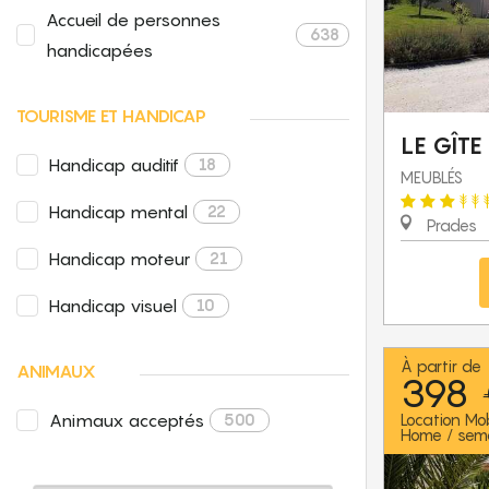
Accueil de personnes
638
handicapées
TOURISME ET HANDICAP
LE GÎT
Handicap auditif
18
MEUBLÉS
Handicap mental
22
Prades
Handicap moteur
21
Handicap visuel
10
À partir de
ANIMAUX
398
Animaux acceptés
500
Location Mob
Home / sem