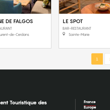
E DE FALGOS
LE SPOT
TAURANT
BAR-RESTAURANT
urent-de-Cerdans
Sainte-Marie
1
France
nt Touristique des
Europe